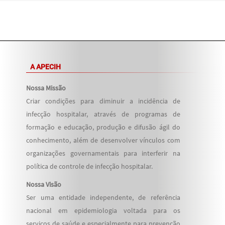
A APECIH
Nossa Missão
Criar condições para diminuir a incidência de
infecção hospitalar, através de programas de
formação e educação, produção e difusão ágil do
conhecimento, além de desenvolver vínculos com
organizações governamentais para interferir na
política de controle de infecção hospitalar.
Nossa Visão
Ser uma entidade independente, de referência
nacional em epidemiologia voltada para os
serviços de saúde e especialmente para prevenção