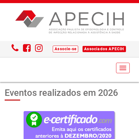
Associe-se
Associados APECIH
Toggl
naviga
Eventos realizados em 2026