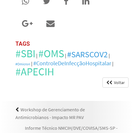
TAGS
#SBI
#OMS
#SARSCOV2
|
|
|
#ControleDeInfecçãoHospitalar
|
|
#Omicron
#APECIH
Voltar
Workshop de Gerenciamento de
Antimicrobianos - Impacto MR PAV
Informe Técnico NMCIH/DVE/COVISA/SMS-SP -