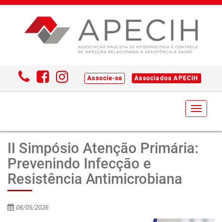
Associe-se
Associados APECIH
Toggl
naviga
II Simpósio Atenção Primária:
Prevenindo Infecção e
Resistência Antimicrobiana
08/05/2026